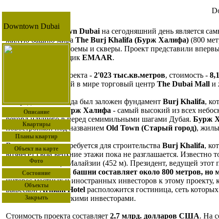
D
Downtown Dubai
Комплекс
Downtown Dubai
на сегодняшний день является са
жилую башню мира
The Burj Khalifa (Бурж Халифа)
(800 мет
искусственные водоемы и скверы. Проект представили впервы
компания-застройщик
EMAAR
.
Общая площадь проекта -
2'023 тыс.кв.метров
, стоимость -
8,
себя самый большой в мире торговый центр
The Dubai Mall
и 
В середине 2004 года был заложен фундамент
Burj Khalifa
, к
зданием в мире.
Бурж Халифа
- самый высокий из всех небос
Описание
рекорд идущего в перед семимильными шагами Дубая.
Бурж 
Квартиры
новостройкой под названием
Old Town (Старый город)
, жил
Планы квартир
Всего три года потребуется для строительства
Burj Khalifa
, ко
Объект на карте
вознесет свои верхние этажи пока не разглашается. Известно
Фото
Towers
в столице Малайзии (452 м). Президент, ведущей этот
проектная высота башни составляет около 800 метров, но м
Состояние
интерес местных и иностранных инвесторов к этому проекту, 
Объекты
вывеской
Armani Hotel
расположится гостиница, сеть которых
совместно с дубайскими инвесторами.
Закрыть
Стоимость проекта составляет
2,7 млрд. долларов США
. На 