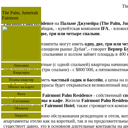
The
The Palm, Jumeirah
Fairmont
Fairmont Palm Residence
на
Пальме Джумейра (The Palm, Ju
класса люкс. Застройщик, - кувейтская компания
IFA
, - вложи
могут иметь
одну, две, три или четыре спальни
.
Предлагаемые апартаменты могут иметь
одну, две, три или ч
апартаментов на жилищном рынке Дубая",- говорит
Вернер Бу
апартамент с тремя спальнями и холлом займет площадь в 400 
Цены на двухкомнатные (с одной спальней) квартиры начинаютс
Описание
четырехкомнатные (три спальни) - с $800`000, а пятикомнатны
Квартиры
Таунхаусы
будут иметь
частный садик и бассейн
, а цены на 
Планы квартир
свой
бассейн
, а с террасы будет открываться великолепный ви
Объект на карте
Фото
К услугам жителей
Fairmont Palm Residence
- собственный
сп
комплекс
,
рестораны и кафе
. Жители
Fairmont Palm Residen
Состояние
пятизвездного отеля
Fairmont Hotel
, также строящегося комп
Объекты
Благодаря совмещению обслуживания резиденции и отеля, жи
Закрыть
апартаменты отелю как на короткий, так и на продолжительны
существует давно, это в основном длительные контракты на а